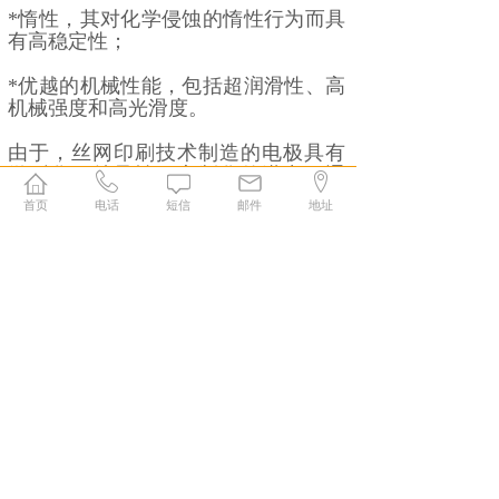
*惰性，其对化学侵蚀的惰性行为而具
有高稳定性；
*优越的机械性能，包括超润滑性、高
机械强度和高光滑度。
由于，丝网印刷技术制造的电极具有
微型化、特异性、定制化的潜力，通
过修饰和功能化，丝网印刷电极可实
首页
电话
短信
邮件
地址
现特异性工作的同时提升其检测精
度。同时，丝网印刷电极是传统电极
替代品，在传感器、医疗、食品、环
境等多个领域具有应用潜力，未来市
场发展空间大。
上一篇：
丝印与uv平板打印机的打印区别是什么
下一篇：
全自动丝印机闪耀家装市场 陶瓷油墨再续辉煌
地址：广东东莞市长安镇沙头社区S358省道788
号A栋三层
手机：13712112170