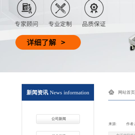
新闻资讯
News information
网站首页
公司新闻
来源:
|
作者: