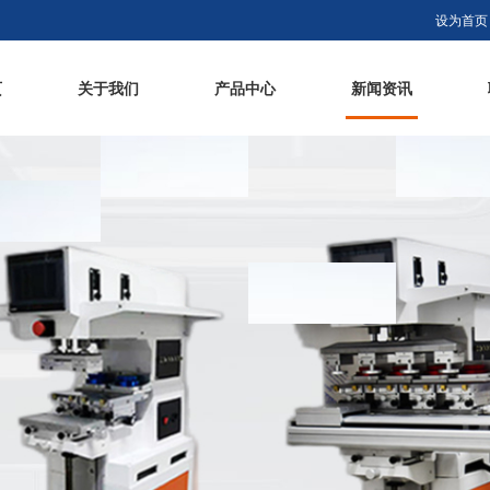
设为首页
页
关于我们
产品中心
新闻资讯