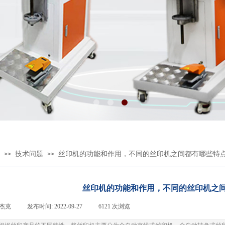
技术问题
丝印机的功能和作用，不同的丝印机之间都有哪些特点
>>
>>
丝印机的功能和作用，不同的丝印机之间
杰克
|
发布时间:
2022-09-27
|
6121
次浏览
|