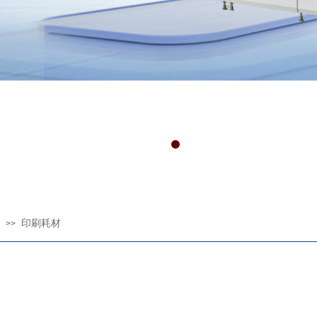
印刷耗材
>>