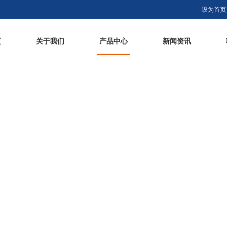
设为首页
页
关于我们
产品中心
新闻资讯