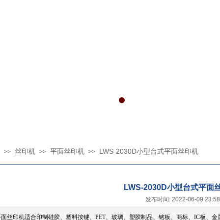
丝印机
平面丝印机
LWS-2030D小型台式平面丝印机
>>
>>
>>
LWS-2030D小型台式平面
发布时间: 2022-06-09 23:
面丝印机适合印制硅胶、塑料按键、PET、玻璃、塑胶制品、铭板、商标、IC板、